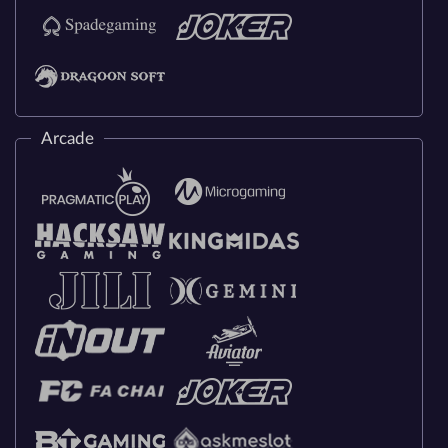
Arcade