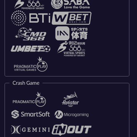
Crash Game