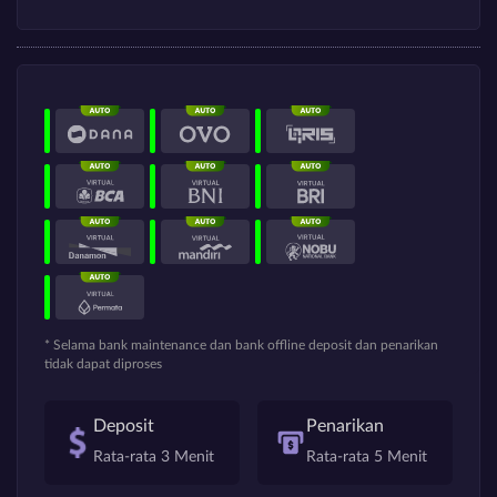
* Selama bank maintenance dan bank offline deposit dan penarikan
tidak dapat diproses
Deposit
Penarikan
Rata-rata 3 Menit
Rata-rata 5 Menit