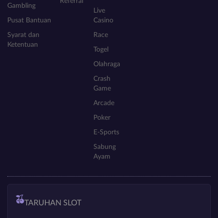
Referral
Gambling
Live
Pusat Bantuan
Casino
Syarat dan
Race
Ketentuan
Togel
Olahraga
Crash
Game
Arcade
Poker
E-Sports
Sabung
Ayam
TARUHAN SLOT