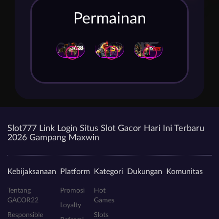
Permainan
i
i
i
Slot777 Link Login Situs Slot Gacor Hari Ini Terbaru
2026 Gampang Maxwin
Kebijaksanaan
Platform
Kategori
Dukungan
Komunitas
Tentang
Promosi
Hot
GACOR22
Games
Loyalty
Responsible
Slots