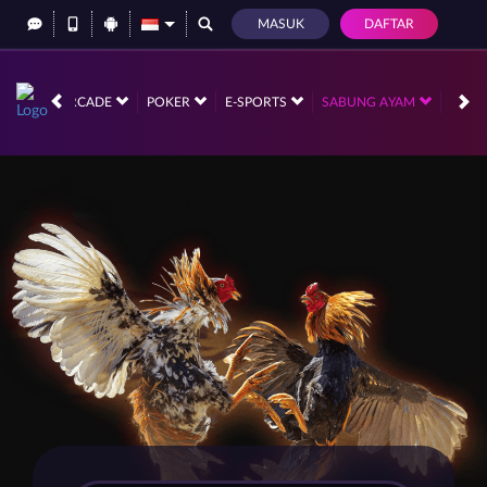
MASUK
DAFTAR
PROM
GAME
ARCADE
POKER
E-SPORTS
SABUNG AYAM