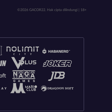
©2026 GACOR22. Hak cipta dilindungi | 18+