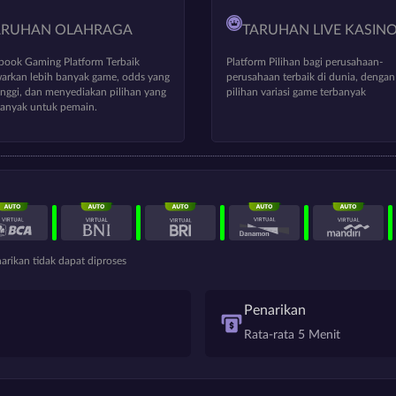
ARUHAN OLAHRAGA
TARUHAN LIVE KASIN
book Gaming Platform Terbaik
Platform Pilihan bagi perusahaan-
rkan lebih banyak game, odds yang
perusahaan terbaik di dunia, dengan
tinggi, dan menyediakan pilihan yang
pilihan variasi game terbanyak
banyak untuk pemain.
arikan tidak dapat diproses
Penarikan
Rata-rata 5 Menit