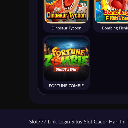
Dinosaur Tycoon
Bombing Fishi
FORTUNE ZOMBIE
Slot777 Link Login Situs Slot Gacor Hari 