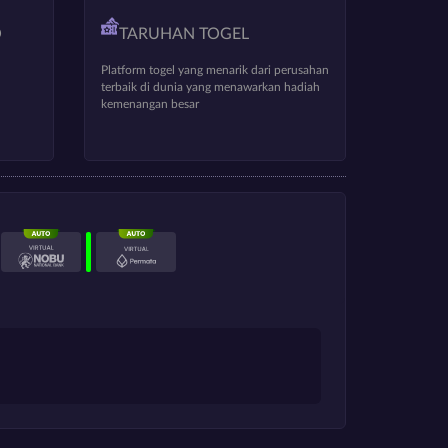
O
TARUHAN TOGEL
Platform togel yang menarik dari perusahan
terbaik di dunia yang menawarkan hadiah
kemenangan besar