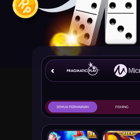
SEMUA PERMAINAN
FISHING