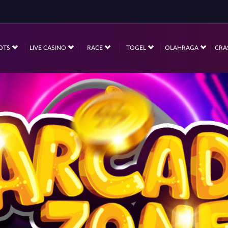
OTS
LIVE CASINO
RACE
TOGEL
OLAHRAGA
CRA